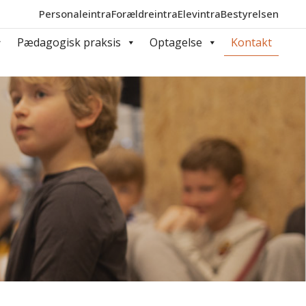
Personaleintra
Forældreintra
Elevintra
Bestyrelsen
Pædagogisk praksis
Optagelse
Kontakt