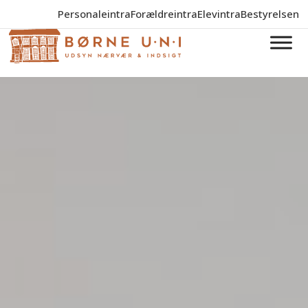
Personaleintra
Forældreintra
Elevintra
Bestyrelsen