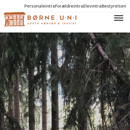
Personaleintra
Forældreintra
Elevintra
Bestyrelsen